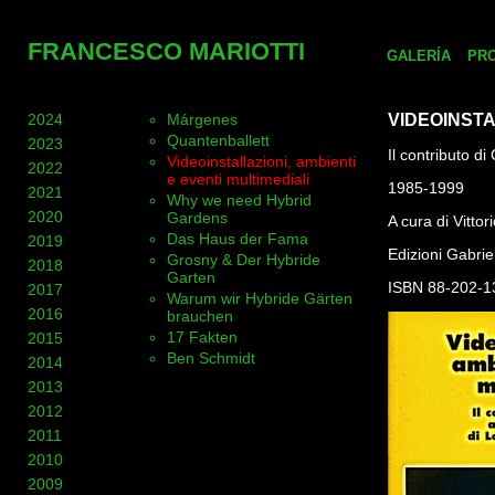
FRANCESCO MARIOTTI
GALERÍA
PR
2024
Márgenes
VIDEOINSTA
Quantenballett
2023
Il contributo d
Videoinstallazioni, ambienti
2022
e eventi multimediali
1985-1999
2021
Why we need Hybrid
2020
Gardens
A cura di Vitto
Das Haus der Fama
2019
Edizioni Gabri
Grosny & Der Hybride
2018
Garten
ISBN 88-202-1
2017
Warum wir Hybride Gärten
2016
brauchen
17 Fakten
2015
Ben Schmidt
2014
2013
2012
2011
2010
2009