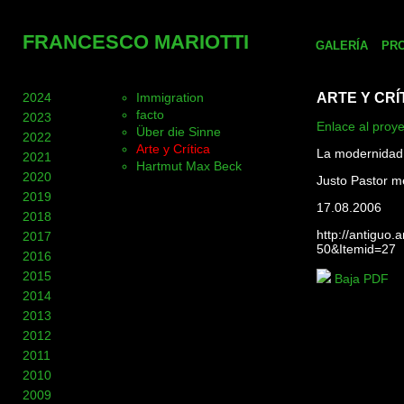
FRANCESCO MARIOTTI
GALERÍA
PR
2024
Immigration
ARTE Y CRÍ
facto
2023
Enlace al proy
Über die Sinne
2022
Arte y Crítica
La modernidad 
2021
Hartmut Max Beck
2020
Justo Pastor m
2019
17.08.2006
2018
http://antiguo
2017
50&Itemid=27
2016
2015
Baja PDF
2014
2013
2012
2011
2010
2009