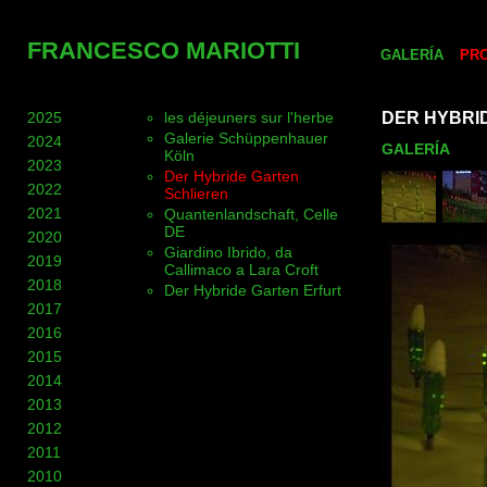
FRANCESCO MARIOTTI
GALERÍA
PR
2025
les déjeuners sur l'herbe
DER HYBRI
Galerie Schüppenhauer
2024
GALERÍA
Köln
2023
Der Hybride Garten
2022
Schlieren
2021
Quantenlandschaft, Celle
DE
2020
Giardino Ibrido, da
2019
Callimaco a Lara Croft
2018
Der Hybride Garten Erfurt
2017
2016
2015
2014
2013
2012
2011
2010